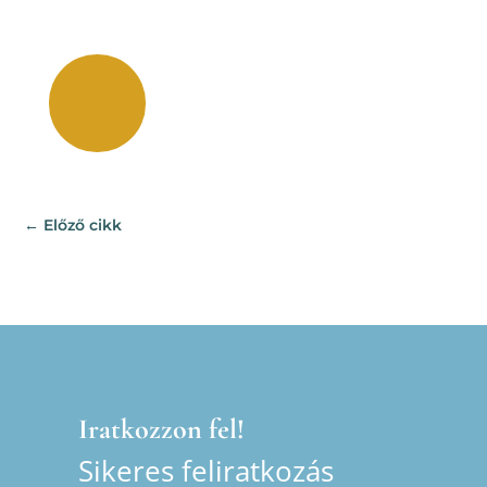
←
Előző cikk
Iratkozzon fel!
Sikeres feliratkozás