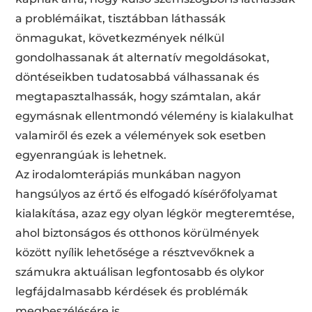
a problémáikat, tisztábban láthassák
önmagukat, következmények nélkül
gondolhassanak át alternatív megoldásokat,
döntéseikben tudatosabbá válhassanak és
megtapasztalhassák, hogy számtalan, akár
egymásnak ellentmondó vélemény is kialakulhat
valamiről és ezek a vélemények sok esetben
egyenrangúak is lehetnek.
Az irodalomterápiás munkában nagyon
hangsúlyos az értő és elfogadó kísérőfolyamat
kialakítása, azaz egy olyan légkör megteremtése,
ahol biztonságos és otthonos körülmények
között nyílik lehetősége a résztvevőknek a
számukra aktuálisan legfontosabb és olykor
legfájdalmasabb kérdések és problémák
megbeszélésére is.