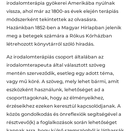
irodalomterápia gyökerei Amerikába nyúlnak
vissza, ahol már az 1800-as évek elején terápiás
módszerként tekintettek az olvasásra.
Hazánkban 1852-ben a Magyar Hírlapban jelenik
meg a betegek számára a Rókus Kórházban
létrehozott könyvtárról szóló híradás.
Az irodalomterápiás csoport általában az
irodalomterapeuta által választott szöveg
mentén szerveződik, esetleg egy adott téma,
vagy mű köré. A szöveg, mely lehet bármi, amit
eszközként használunk, lehetőséget ad a
csoporttagoknak, hogy az élményeikhez,
érzéseikhez ezeken keresztül kapcsolódjanak. A
közös gondolkodás és önreflexiók segítségével a
résztvevő(k) a foglalkozások során lehetőséget
kapnak arra, hogy külső szemszögből is láthassák