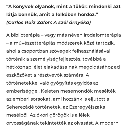
“A könyvek olyanok, mint a tükör: mindenki azt
látja bennük, amit a lelkében hordoz.”
(Carlos Ruiz Zafon: A szél árnyéka)
A biblioterápia – vagy más néven irodalomterápia
– a művészetterápiás módszerek közé tartozik,
ahol a csoportban szövegek felhasználásával
történik a személyiségfejlesztés, továbbá a
hétköznapi élet elakadásainak megoldásához ad
eszközöket a résztvevők számára. A
történetekkel való gyógyítás egyidős az
emberiséggel. Keleten mesemondók mesélték
az emberi sorsokat, ami hozzánk is eljutott a
Seherezádé történetek, az Ezeregyéjszaka
meséiből. Az ókori görögök is a lélek
orvosságának tekintették az olvasást. A modern